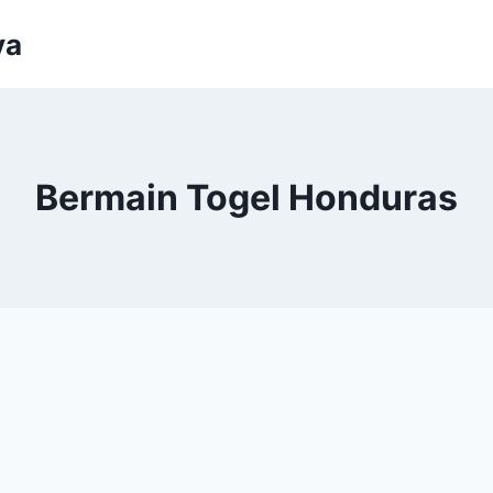
ya
Bermain Togel Honduras