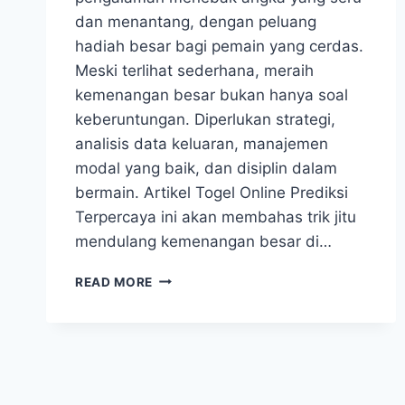
dan menantang, dengan peluang
hadiah besar bagi pemain yang cerdas.
Meski terlihat sederhana, meraih
kemenangan besar bukan hanya soal
keberuntungan. Diperlukan strategi,
analisis data keluaran, manajemen
modal yang baik, dan disiplin dalam
bermain. Artikel Togel Online Prediksi
Terpercaya ini akan membahas trik jitu
mendulang kemenangan besar di…
TRIK
READ MORE
JITU
MENDULANG
KEMENANGAN
BESAR
DI
TOGEL