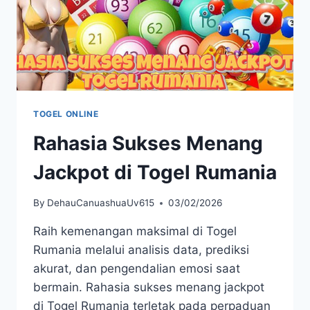
TOGEL ONLINE
Rahasia Sukses Menang
Jackpot di Togel Rumania
By
DehauCanuashuaUv615
03/02/2026
Raih kemenangan maksimal di Togel
Rumania melalui analisis data, prediksi
akurat, dan pengendalian emosi saat
bermain. Rahasia sukses menang jackpot
di Togel Rumania terletak pada perpaduan