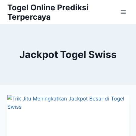
Skip
Togel Online Prediksi
to
Terpercaya
content
Jackpot Togel Swiss