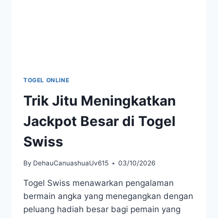
TOGEL ONLINE
Trik Jitu Meningkatkan
Jackpot Besar di Togel
Swiss
By
DehauCanuashuaUv615
03/10/2026
Togel Swiss menawarkan pengalaman
bermain angka yang menegangkan dengan
peluang hadiah besar bagi pemain yang