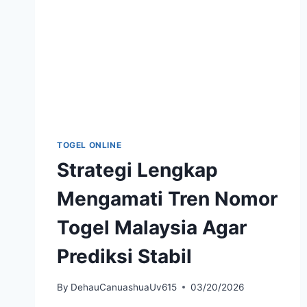
TOGEL ONLINE
Strategi Lengkap
Mengamati Tren Nomor
Togel Malaysia Agar
Prediksi Stabil
By
DehauCanuashuaUv615
03/20/2026