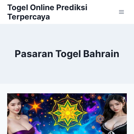
Skip
Togel Online Prediksi
to
Terpercaya
content
Pasaran Togel Bahrain