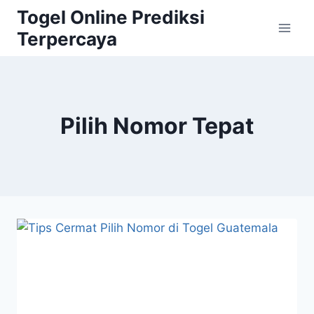
Skip
Togel Online Prediksi
to
Terpercaya
content
Pilih Nomor Tepat