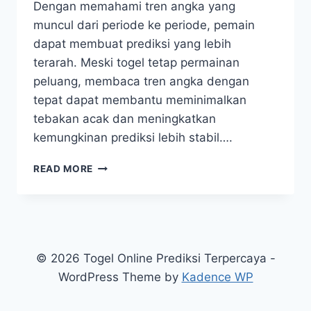
Dengan memahami tren angka yang
muncul dari periode ke periode, pemain
dapat membuat prediksi yang lebih
terarah. Meski togel tetap permainan
peluang, membaca tren angka dengan
tepat dapat membantu meminimalkan
tebakan acak dan meningkatkan
kemungkinan prediksi lebih stabil….
RAHASIA
READ MORE
MEMBACA
TREN
ANGKA
TOGEL
VIETNAM
AGAR
© 2026 Togel Online Prediksi Terpercaya -
PREDIKSI
WordPress Theme by
Kadence WP
LEBIH
STABIL