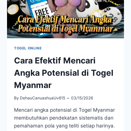
TOGEL ONLINE
Cara Efektif Mencari
Angka Potensial di Togel
Myanmar
By
DehauCanuashuaUv615
03/15/2026
Mencari angka potensial di Togel Myanmar
membutuhkan pendekatan sistematis dan
pemahaman pola yang teliti setiap harinya.