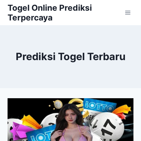
Skip
Togel Online Prediksi
to
Terpercaya
content
Prediksi Togel Terbaru