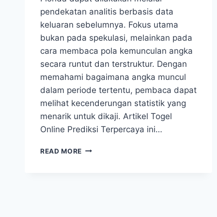
pendekatan analitis berbasis data
keluaran sebelumnya. Fokus utama
bukan pada spekulasi, melainkan pada
cara membaca pola kemunculan angka
secara runtut dan terstruktur. Dengan
memahami bagaimana angka muncul
dalam periode tertentu, pembaca dapat
melihat kecenderungan statistik yang
menarik untuk dikaji. Artikel Togel
Online Prediksi Terpercaya ini…
TEKNIK
READ MORE
MENGAMATI
SIKLUS
ANGKA
HARIAN
DI
TOGEL