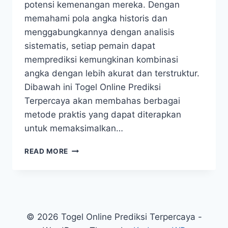
potensi kemenangan mereka. Dengan
memahami pola angka historis dan
menggabungkannya dengan analisis
sistematis, setiap pemain dapat
memprediksi kemungkinan kombinasi
angka dengan lebih akurat dan terstruktur.
Dibawah ini Togel Online Prediksi
Terpercaya akan membahas berbagai
metode praktis yang dapat diterapkan
untuk memaksimalkan…
POLA
READ MORE
JITU
MENEMBUS
JACKPOT
DI
TOGEL
PHILIPPINES
© 2026 Togel Online Prediksi Terpercaya -