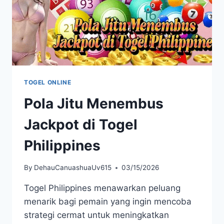
TOGEL ONLINE
Pola Jitu Menembus
Jackpot di Togel
Philippines
By
DehauCanuashuaUv615
03/15/2026
Togel Philippines menawarkan peluang
menarik bagi pemain yang ingin mencoba
strategi cermat untuk meningkatkan