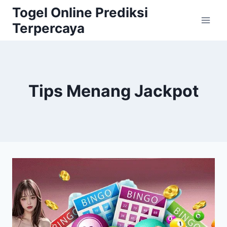
Skip
Togel Online Prediksi
to
Terpercaya
content
Tips Menang Jackpot