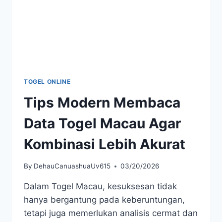
TOGEL ONLINE
Tips Modern Membaca
Data Togel Macau Agar
Kombinasi Lebih Akurat
By
DehauCanuashuaUv615
03/20/2026
Dalam Togel Macau, kesuksesan tidak
hanya bergantung pada keberuntungan,
tetapi juga memerlukan analisis cermat dan