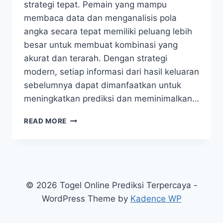
strategi tepat. Pemain yang mampu
membaca data dan menganalisis pola
angka secara tepat memiliki peluang lebih
besar untuk membuat kombinasi yang
akurat dan terarah. Dengan strategi
modern, setiap informasi dari hasil keluaran
sebelumnya dapat dimanfaatkan untuk
meningkatkan prediksi dan meminimalkan…
TIPS
READ MORE
MODERN
MEMBACA
DATA
TOGEL
MACAU
AGAR
© 2026 Togel Online Prediksi Terpercaya -
KOMBINASI
WordPress Theme by
Kadence WP
LEBIH
AKURAT