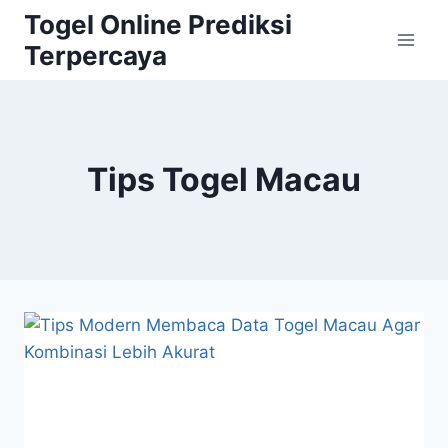
Skip
Togel Online Prediksi
to
Terpercaya
content
Tips Togel Macau