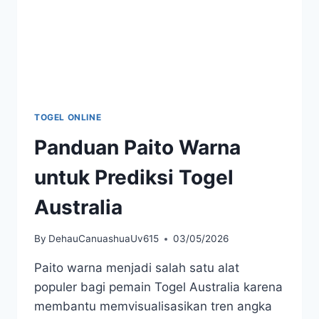
TOGEL ONLINE
Panduan Paito Warna
untuk Prediksi Togel
Australia
By
DehauCanuashuaUv615
03/05/2026
Paito warna menjadi salah satu alat
populer bagi pemain Togel Australia karena
membantu memvisualisasikan tren angka