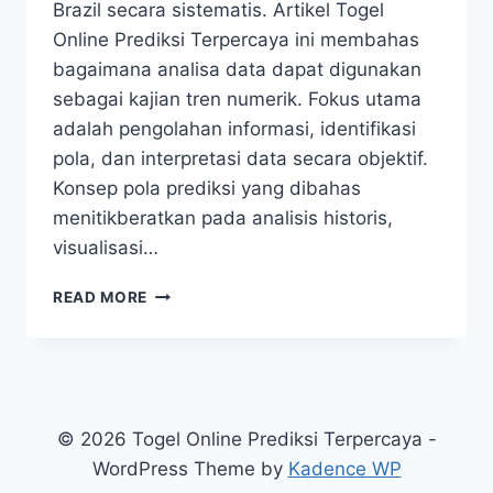
Brazil secara sistematis. Artikel Togel
Online Prediksi Terpercaya ini membahas
bagaimana analisa data dapat digunakan
sebagai kajian tren numerik. Fokus utama
adalah pengolahan informasi, identifikasi
pola, dan interpretasi data secara objektif.
Konsep pola prediksi yang dibahas
menitikberatkan pada analisis historis,
visualisasi…
PREDIKSI
READ MORE
POLA
GACOR
DENGAN
ANALISA
DATA
DI
© 2026 Togel Online Prediksi Terpercaya -
TOGEL
WordPress Theme by
Kadence WP
BRAZIL