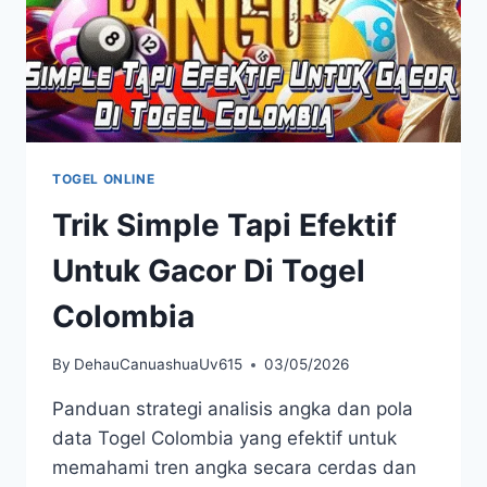
TOGEL ONLINE
Trik Simple Tapi Efektif
Untuk Gacor Di Togel
Colombia
By
DehauCanuashuaUv615
03/05/2026
Panduan strategi analisis angka dan pola
data Togel Colombia yang efektif untuk
memahami tren angka secara cerdas dan