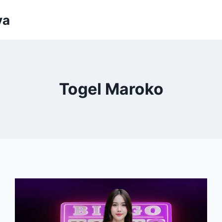
ya
Togel Maroko