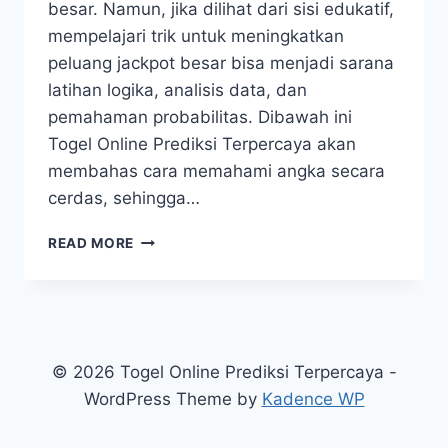
besar. Namun, jika dilihat dari sisi edukatif,
mempelajari trik untuk meningkatkan
peluang jackpot besar bisa menjadi sarana
latihan logika, analisis data, dan
pemahaman probabilitas. Dibawah ini
Togel Online Prediksi Terpercaya akan
membahas cara memahami angka secara
cerdas, sehingga…
TRIK
READ MORE
JITU
MENINGKATKAN
PELUANG
JACKPOT
BESAR
TOGEL
© 2026 Togel Online Prediksi Terpercaya -
KINGKONG
WordPress Theme by
Kadence WP
4D