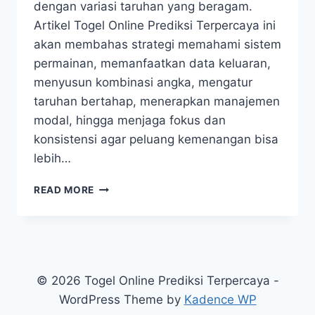
dengan variasi taruhan yang beragam.
Artikel Togel Online Prediksi Terpercaya ini
akan membahas strategi memahami sistem
permainan, memanfaatkan data keluaran,
menyusun kombinasi angka, mengatur
taruhan bertahap, menerapkan manajemen
modal, hingga menjaga fokus dan
konsistensi agar peluang kemenangan bisa
lebih…
CARA
READ MORE
AMPUH
RAIH
KEMENANGAN
MAKSIMAL
DI
TOGEL
© 2026 Togel Online Prediksi Terpercaya -
CALIFORNIA
WordPress Theme by
Kadence WP