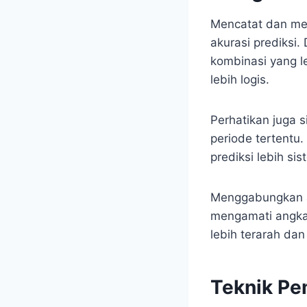
Mencatat dan men
akurasi prediksi
kombinasi yang l
lebih logis.
Perhatikan juga 
periode tertentu
prediksi lebih s
Menggabungkan ana
mengamati angka 
lebih terarah da
Teknik Pe