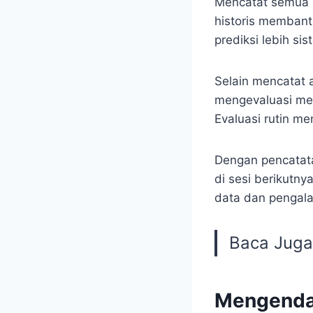
Mencatat semua h
historis membant
prediksi lebih s
Selain mencatat a
mengevaluasi met
Evaluasi rutin me
Dengan pencatata
di sesi berikutny
data dan pengal
Baca Jug
Mengendal