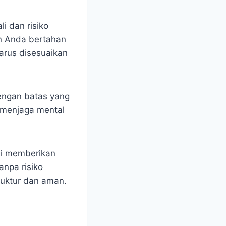
i dan risiko
n Anda bertahan
arus disesuaikan
engan batas yang
i menjaga mental
ini memberikan
anpa risiko
ruktur dan aman.