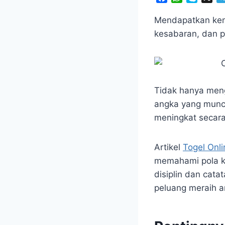
a
h
k
c
a
y
Mendapatkan kem
e
t
p
kesabaran, dan p
b
s
e
o
A
o
p
k
p
Tidak hanya men
angka yang munc
meningkat secara 
Artikel
Togel Onli
memahami pola ke
disiplin dan cata
peluang meraih a