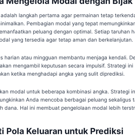
a Mengelola Modal dengan Bijak
adalah langkah pertama agar permainan tetap terkendal
iminimalkan. Pembagian modal yang tepat memungkinka
emanfaatkan peluang dengan optimal. Setiap taruhan h
dal yang tersedia agar tetap aman dan berkelanjutan.
s harian atau mingguan membantu menjaga kendali. D
 akan mengambil keputusan secara impulsif. Strategi in
kan ketika menghadapi angka yang sulit diprediksi.
asikan modal untuk beberapa kombinasi angka. Strategi 
emungkinkan Anda mencoba berbagai peluang sekaligus t
uh dana. Hal ini membuat pengelolaan modal lebih terst
 Pola Keluaran untuk Prediksi