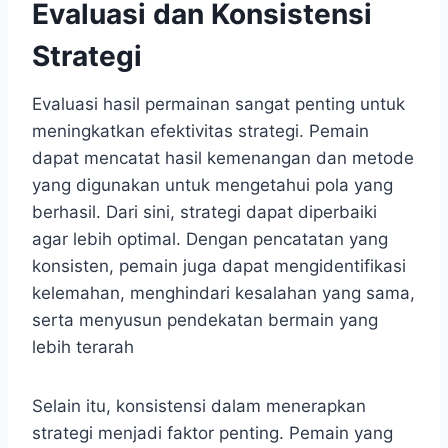
Evaluasi dan Konsistensi
Strategi
Evaluasi hasil permainan sangat penting untuk
meningkatkan efektivitas strategi. Pemain
dapat mencatat hasil kemenangan dan metode
yang digunakan untuk mengetahui pola yang
berhasil. Dari sini, strategi dapat diperbaiki
agar lebih optimal. Dengan pencatatan yang
konsisten, pemain juga dapat mengidentifikasi
kelemahan, menghindari kesalahan yang sama,
serta menyusun pendekatan bermain yang
lebih terarah
Selain itu, konsistensi dalam menerapkan
strategi menjadi faktor penting. Pemain yang