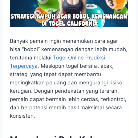
Banyak pemain ingin menemukan cara agar
bisa “bobol” kemenangan dengan lebih mudah,
terutama melalui
Togel Online Prediksi
Terpercaya
. Meskipun togel bersifat acak,
strategi yang tepat dapat membantu
meningkatkan peluang dan mengurangi risiko
kerugian. Dengan pendekatan yang terarah,
pemain dapat bermain lebih cerdas, terkontrol,
dan berpotensi meraih hasil maksimal secara
konsisten.