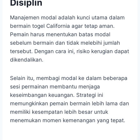
Disiplin
Manajemen modal adalah kunci utama dalam
bermain togel California agar tetap aman.
Pemain harus menentukan batas modal
sebelum bermain dan tidak melebihi jumlah
tersebut. Dengan cara ini, risiko kerugian dapat
dikendalikan.
Selain itu, membagi modal ke dalam beberapa
sesi permainan membantu menjaga
keseimbangan keuangan. Strategi ini
memungkinkan pemain bermain lebih lama dan
memiliki kesempatan lebih besar untuk
menemukan momen kemenangan yang tepat.