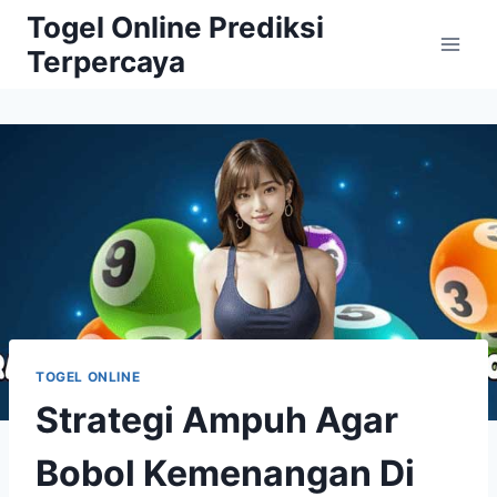
Skip
Togel Online Prediksi
to
Terpercaya
content
TOGEL ONLINE
Strategi Ampuh Agar
Bobol Kemenangan Di