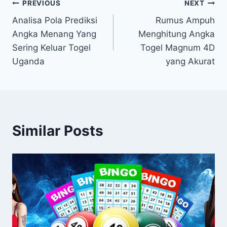
Post
PREVIOUS
NEXT
Analisa Pola Prediksi
Rumus Ampuh
navigation
Angka Menang Yang
Menghitung Angka
Sering Keluar Togel
Togel Magnum 4D
Uganda
yang Akurat
Similar Posts