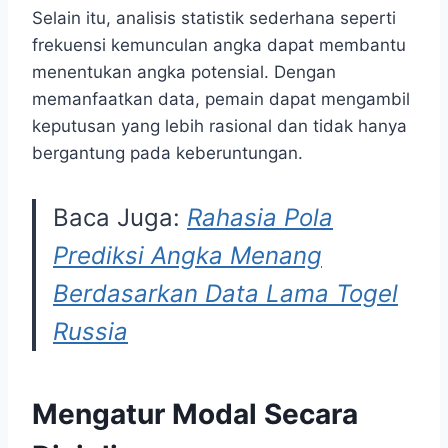
Selain itu, analisis statistik sederhana seperti
frekuensi kemunculan angka dapat membantu
menentukan angka potensial. Dengan
memanfaatkan data, pemain dapat mengambil
keputusan yang lebih rasional dan tidak hanya
bergantung pada keberuntungan.
Baca Juga:
Rahasia Pola
Prediksi Angka Menang
Berdasarkan Data Lama Togel
Russia
Mengatur Modal Secara