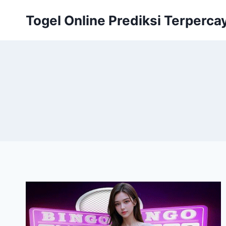
Skip
Togel Online Prediksi Terperca
to
content