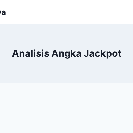
ya
Analisis Angka Jackpot