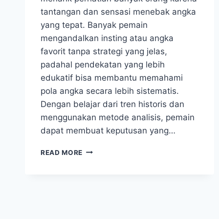
tantangan dan sensasi menebak angka
yang tepat. Banyak pemain
mengandalkan insting atau angka
favorit tanpa strategi yang jelas,
padahal pendekatan yang lebih
edukatif bisa membantu memahami
pola angka secara lebih sistematis.
Dengan belajar dari tren historis dan
menggunakan metode analisis, pemain
dapat membuat keputusan yang…
BOCORAN
READ MORE
MENDAPATKAN
ANGKA
JACKPOT
TOGEL
BELGIA
VERSI