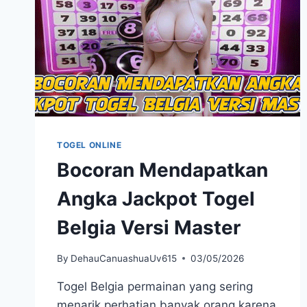
TOGEL ONLINE
Bocoran Mendapatkan
Angka Jackpot Togel
Belgia Versi Master
By
DehauCanuashuaUv615
03/05/2026
Togel Belgia permainan yang sering
menarik perhatian banyak orang karena