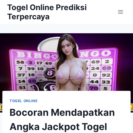
Skip
Togel Online Prediksi
to
Terpercaya
content
TOGEL ONLINE
Bocoran Mendapatkan
Angka Jackpot Togel