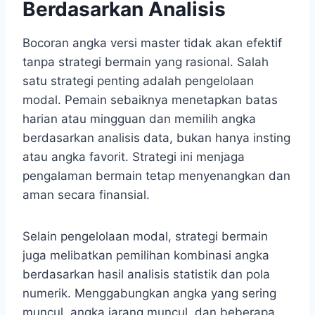
Berdasarkan Analisis
Bocoran angka versi master tidak akan efektif
tanpa strategi bermain yang rasional. Salah
satu strategi penting adalah pengelolaan
modal. Pemain sebaiknya menetapkan batas
harian atau mingguan dan memilih angka
berdasarkan analisis data, bukan hanya insting
atau angka favorit. Strategi ini menjaga
pengalaman bermain tetap menyenangkan dan
aman secara finansial.
Selain pengelolaan modal, strategi bermain
juga melibatkan pemilihan kombinasi angka
berdasarkan hasil analisis statistik dan pola
numerik. Menggabungkan angka yang sering
muncul, angka jarang muncul, dan beberapa