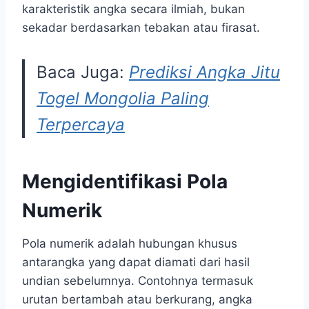
karakteristik angka secara ilmiah, bukan
sekadar berdasarkan tebakan atau firasat.
Baca Juga:
Prediksi Angka Jitu
Togel Mongolia Paling
Terpercaya
Mengidentifikasi Pola
Numerik
Pola numerik adalah hubungan khusus
antarangka yang dapat diamati dari hasil
undian sebelumnya. Contohnya termasuk
urutan bertambah atau berkurang, angka