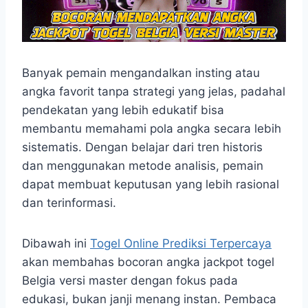
Banyak pemain mengandalkan insting atau
angka favorit tanpa strategi yang jelas, padahal
pendekatan yang lebih edukatif bisa
membantu memahami pola angka secara lebih
sistematis. Dengan belajar dari tren historis
dan menggunakan metode analisis, pemain
dapat membuat keputusan yang lebih rasional
dan terinformasi.
Dibawah ini
Togel Online Prediksi Terpercaya
akan membahas bocoran angka jackpot togel
Belgia versi master dengan fokus pada
edukasi, bukan janji menang instan. Pembaca