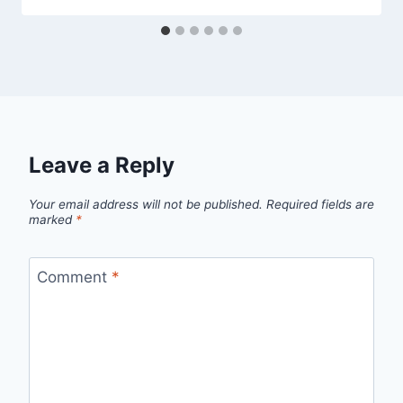
Leave a Reply
Your email address will not be published.
Required fields are
marked
*
Comment
*