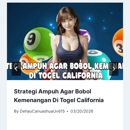
Strategi Ampuh Agar Bobol
Kemenangan Di Togel California
By
DehauCanuashuaUv615
03/20/2026