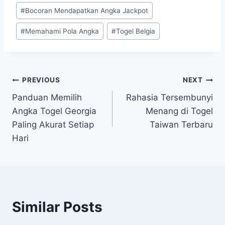
#
Bocoran Mendapatkan Angka Jackpot
#
Memahami Pola Angka
#
Togel Belgia
Post
PREVIOUS
NEXT
Panduan Memilih
Rahasia Tersembunyi
navigation
Angka Togel Georgia
Menang di Togel
Paling Akurat Setiap
Taiwan Terbaru
Hari
Similar Posts