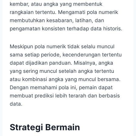
kembar, atau angka yang membentuk
rangkaian tertentu. Mengamati pola numerik
membutuhkan kesabaran, latihan, dan
pengamatan konsisten terhadap data historis.
Meskipun pola numerik tidak selalu muncul
sama setiap periode, kecenderungan tertentu
dapat dijadikan panduan. Misalnya, angka
yang sering muncul setelah angka tertentu
atau kombinasi angka yang muncul bersama.
Dengan memahami pola ini, pemain dapat
membuat prediksi lebih terarah dan berbasis
data.
Strategi Bermain