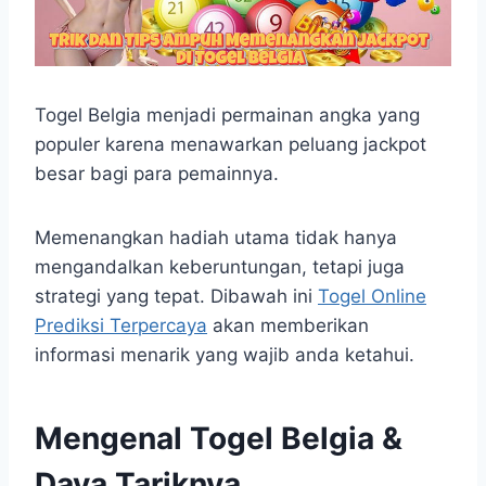
Togel Belgia menjadi permainan angka yang
populer karena menawarkan peluang jackpot
besar bagi para pemainnya.
Memenangkan hadiah utama tidak hanya
mengandalkan keberuntungan, tetapi juga
strategi yang tepat. Dibawah ini
Togel Online
Prediksi Terpercaya
akan memberikan
informasi menarik yang wajib anda ketahui.
Mengenal Togel Belgia &
Daya Tariknya