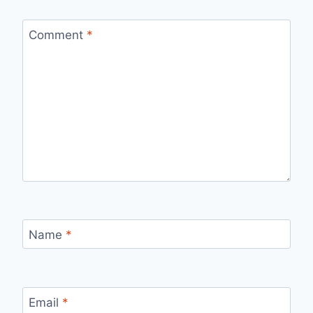
Comment
*
Name
*
Email
*