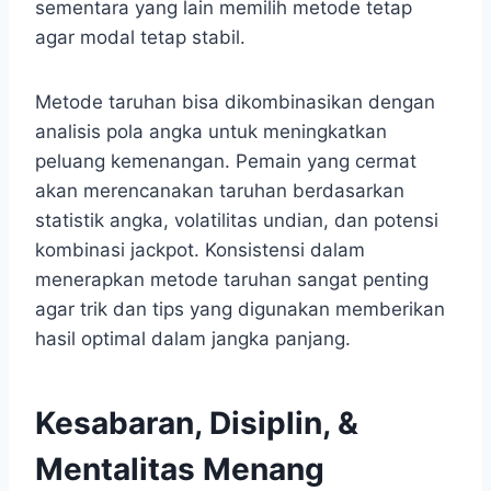
sementara yang lain memilih metode tetap
agar modal tetap stabil.
Metode taruhan bisa dikombinasikan dengan
analisis pola angka untuk meningkatkan
peluang kemenangan. Pemain yang cermat
akan merencanakan taruhan berdasarkan
statistik angka, volatilitas undian, dan potensi
kombinasi jackpot. Konsistensi dalam
menerapkan metode taruhan sangat penting
agar trik dan tips yang digunakan memberikan
hasil optimal dalam jangka panjang.
Kesabaran, Disiplin, &
Mentalitas Menang