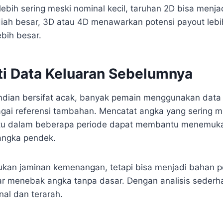
ebih sering meski nominal kecil, taruhan 2D bisa menja
diah besar, 3D atau 4D menawarkan potensi payout lebi
ebih besar.
 Data Keluaran Sebelumnya
ndian bersifat acak, banyak pemain menggunakan data
ai referensi tambahan. Mencatat angka yang sering m
ntu dalam beberapa periode dapat membantu menemuk
angka pendek.
ukan jaminan kemenangan, tetapi bisa menjadi bahan 
ar menebak angka tanpa dasar. Dengan analisis sederha
onal dan terarah.