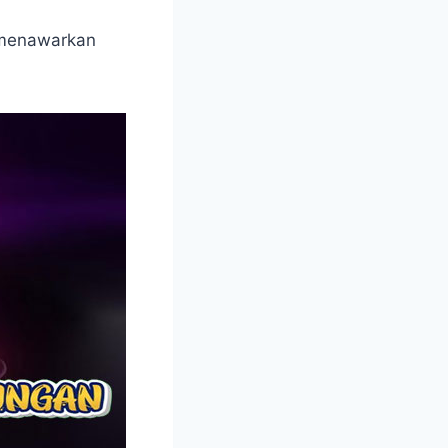
a menawarkan