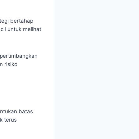
tegi bertahap
il untuk melihat
h pertimbangkan
 risiko
entukan batas
k terus