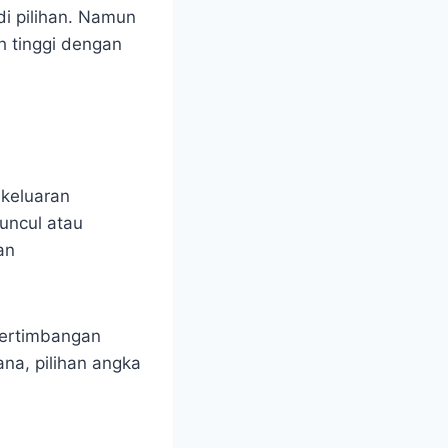
di pilihan. Namun
h tinggi dengan
 keluaran
uncul atau
an
pertimbangan
na, pilihan angka