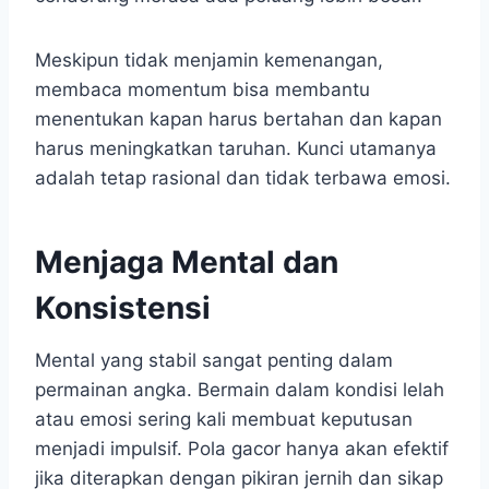
Meskipun tidak menjamin kemenangan,
membaca momentum bisa membantu
menentukan kapan harus bertahan dan kapan
harus meningkatkan taruhan. Kunci utamanya
adalah tetap rasional dan tidak terbawa emosi.
Menjaga Mental dan
Konsistensi
Mental yang stabil sangat penting dalam
permainan angka. Bermain dalam kondisi lelah
atau emosi sering kali membuat keputusan
menjadi impulsif. Pola gacor hanya akan efektif
jika diterapkan dengan pikiran jernih dan sikap