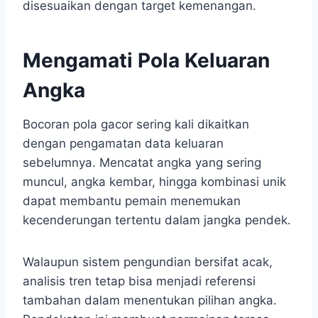
disesuaikan dengan target kemenangan.
Mengamati Pola Keluaran
Angka
Bocoran pola gacor sering kali dikaitkan
dengan pengamatan data keluaran
sebelumnya. Mencatat angka yang sering
muncul, angka kembar, hingga kombinasi unik
dapat membantu pemain menemukan
kecenderungan tertentu dalam jangka pendek.
Walaupun sistem pengundian bersifat acak,
analisis tren tetap bisa menjadi referensi
tambahan dalam menentukan pilihan angka.