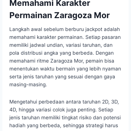
Memahami Karakter
Permainan Zaragoza Mor
Langkah awal sebelum berburu jackpot adalah
memahami karakter permainan. Setiap pasaran
memiliki jadwal undian, variasi taruhan, dan
pola distribusi angka yang berbeda. Dengan
memahami ritme Zaragoza Mor, pemain bisa
menentukan waktu bermain yang lebih nyaman
serta jenis taruhan yang sesuai dengan gaya
masing-masing.
Mengetahui perbedaan antara taruhan 2D, 3D,
4D, hingga variasi colok juga penting. Setiap
jenis taruhan memiliki tingkat risiko dan potensi
hadiah yang berbeda, sehingga strategi harus