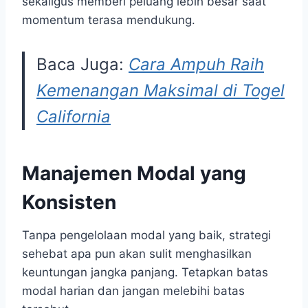
sekaligus memberi peluang lebih besar saat
momentum terasa mendukung.
Baca Juga:
Cara Ampuh Raih
Kemenangan Maksimal di Togel
California
Manajemen Modal yang
Konsisten
Tanpa pengelolaan modal yang baik, strategi
sehebat apa pun akan sulit menghasilkan
keuntungan jangka panjang. Tetapkan batas
modal harian dan jangan melebihi batas