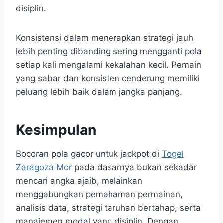
disiplin.
Konsistensi dalam menerapkan strategi jauh
lebih penting dibanding sering mengganti pola
setiap kali mengalami kekalahan kecil. Pemain
yang sabar dan konsisten cenderung memiliki
peluang lebih baik dalam jangka panjang.
Kesimpulan
Bocoran pola gacor untuk jackpot di
Togel
Zaragoza Mor
pada dasarnya bukan sekadar
mencari angka ajaib, melainkan
menggabungkan pemahaman permainan,
analisis data, strategi taruhan bertahap, serta
manajemen modal yang disiplin. Dengan