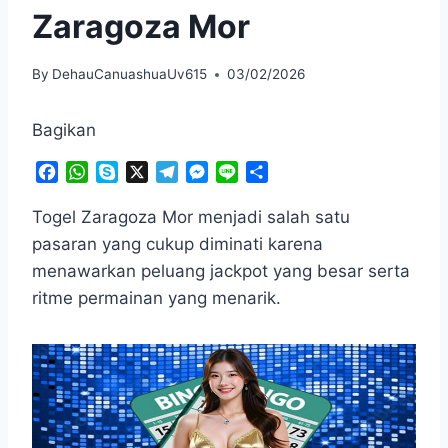
Zaragoza Mor
By
DehauCanuashuaUv615
03/02/2026
Bagikan
F
W
S
X
T
M
L
S
a
h
k
e
e
i
h
c
a
y
l
s
n
a
Togel Zaragoza Mor menjadi salah satu
e
t
p
e
s
e
r
pasaran yang cukup diminati karena
b
s
e
g
e
e
menawarkan peluang jackpot yang besar serta
o
A
r
n
ritme permainan yang menarik.
o
p
a
g
k
p
m
e
r