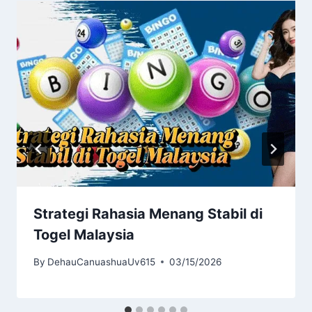
Strategi Rahasia Menang Stabil di
Togel Malaysia
By
DehauCanuashuaUv615
03/15/2026