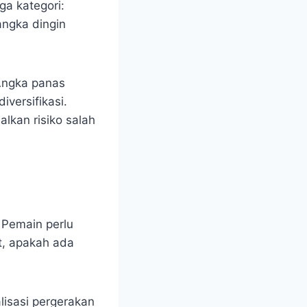
ga kategori:
angka dingin
Angka panas
versifikasi.
lkan risiko salah
. Pemain perlu
t, apakah ada
isasi pergerakan