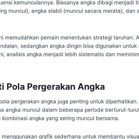
uensi kemunculannya. Biasanya angka dibagi menjadi ti
ing muncul), angka stabil (muncul secara merata), dan 
ni memudahkan pemain menentukan strategi taruhan. 
andalan, sedangkan angka dingin bisa digunakan untuk di
, analisis angka menjadi lebih sistematis dan meminima
 Pola Pergerakan Angka
 pola pergerakan angka juga penting untuk diperhatikan
a angka muncul dalam beberapa periode berturut-turu
au kombinasi angka yang sering muncul bersama.
 menggunakan grafik sederhana untuk membantu visual