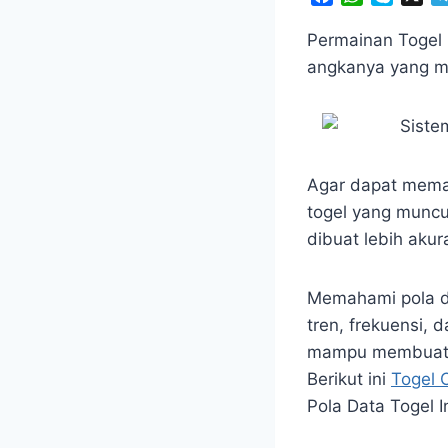
a
h
k
c
a
y
Permainan Togel 
e
t
p
angkanya yang m
b
s
e
o
A
o
p
k
p
Agar dapat mema
togel yang muncu
dibuat lebih akura
Memahami pola da
tren, frekuensi, 
mampu membuat pr
Berikut ini
Togel 
Pola Data Togel I