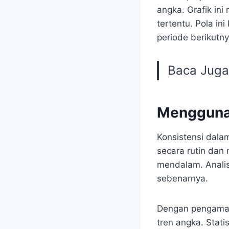
angka. Grafik in
tertentu. Pola i
periode berikutny
Baca Jug
Menggunak
Konsistensi dalam
secara rutin dan
mendalam. Analis
sebenarnya.
Dengan pengamata
tren angka. Stat