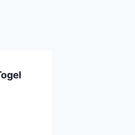
Togel