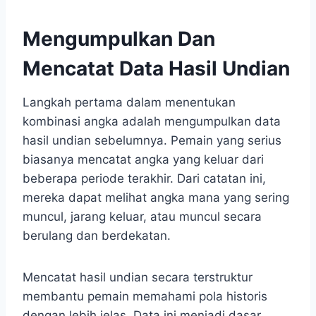
Mengumpulkan Dan
Mencatat Data Hasil Undian
Langkah pertama dalam menentukan
kombinasi angka adalah mengumpulkan data
hasil undian sebelumnya. Pemain yang serius
biasanya mencatat angka yang keluar dari
beberapa periode terakhir. Dari catatan ini,
mereka dapat melihat angka mana yang sering
muncul, jarang keluar, atau muncul secara
berulang dan berdekatan.
Mencatat hasil undian secara terstruktur
membantu pemain memahami pola historis
dengan lebih jelas. Data ini menjadi dasar