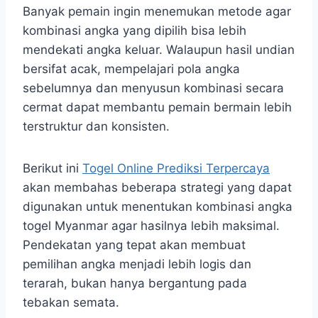
Banyak pemain ingin menemukan metode agar
kombinasi angka yang dipilih bisa lebih
mendekati angka keluar. Walaupun hasil undian
bersifat acak, mempelajari pola angka
sebelumnya dan menyusun kombinasi secara
cermat dapat membantu pemain bermain lebih
terstruktur dan konsisten.
Berikut ini
Togel Online Prediksi Terpercaya
akan membahas beberapa strategi yang dapat
digunakan untuk menentukan kombinasi angka
togel Myanmar agar hasilnya lebih maksimal.
Pendekatan yang tepat akan membuat
pemilihan angka menjadi lebih logis dan
terarah, bukan hanya bergantung pada
tebakan semata.