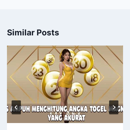
Similar Posts