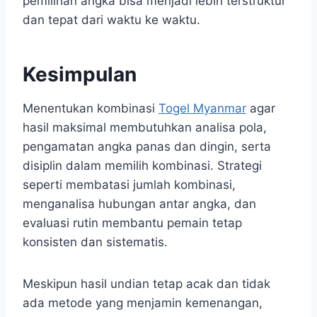
pemilihan angka bisa menjadi lebih terstruktur
dan tepat dari waktu ke waktu.
Kesimpulan
Menentukan kombinasi
Togel Myanmar
agar
hasil maksimal membutuhkan analisa pola,
pengamatan angka panas dan dingin, serta
disiplin dalam memilih kombinasi. Strategi
seperti membatasi jumlah kombinasi,
menganalisa hubungan antar angka, dan
evaluasi rutin membantu pemain tetap
konsisten dan sistematis.
Meskipun hasil undian tetap acak dan tidak
ada metode yang menjamin kemenangan,