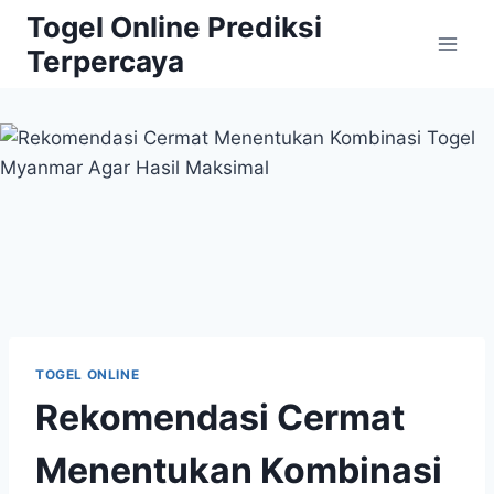
Skip
Togel Online Prediksi
to
Terpercaya
content
TOGEL ONLINE
Rekomendasi Cermat
Menentukan Kombinasi