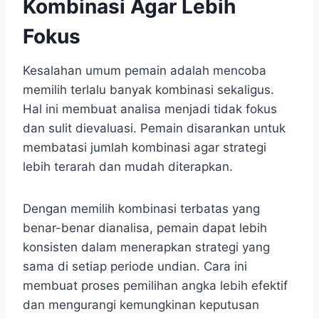
Kombinasi Agar Lebih
Fokus
Kesalahan umum pemain adalah mencoba
memilih terlalu banyak kombinasi sekaligus.
Hal ini membuat analisa menjadi tidak fokus
dan sulit dievaluasi. Pemain disarankan untuk
membatasi jumlah kombinasi agar strategi
lebih terarah dan mudah diterapkan.
Dengan memilih kombinasi terbatas yang
benar-benar dianalisa, pemain dapat lebih
konsisten dalam menerapkan strategi yang
sama di setiap periode undian. Cara ini
membuat proses pemilihan angka lebih efektif
dan mengurangi kemungkinan keputusan