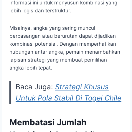
informasi ini untuk menyusun kombinasi yang
lebih logis dan terstruktur.
Misalnya, angka yang sering muncul
berpasangan atau berurutan dapat dijadikan
kombinasi potensial. Dengan memperhatikan
hubungan antar angka, pemain menambahkan
lapisan strategi yang membuat pemilihan
angka lebih tepat.
Baca Juga:
Strategi Khusus
Untuk Pola Stabil Di Togel Chile
Membatasi Jumlah