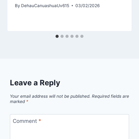
By
DehauCanuashuaUv615
03/02/2026
Leave a Reply
Your email address will not be published.
Required fields are
marked
*
Comment
*