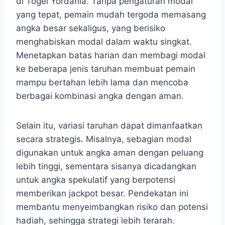
di Togel Yordania. Tanpa pengaturan modal
yang tepat, pemain mudah tergoda memasang
angka besar sekaligus, yang berisiko
menghabiskan modal dalam waktu singkat.
Menetapkan batas harian dan membagi modal
ke beberapa jenis taruhan membuat pemain
mampu bertahan lebih lama dan mencoba
berbagai kombinasi angka dengan aman.
Selain itu, variasi taruhan dapat dimanfaatkan
secara strategis. Misalnya, sebagian modal
digunakan untuk angka aman dengan peluang
lebih tinggi, sementara sisanya dicadangkan
untuk angka spekulatif yang berpotensi
memberikan jackpot besar. Pendekatan ini
membantu menyeimbangkan risiko dan potensi
hadiah, sehingga strategi lebih terarah.