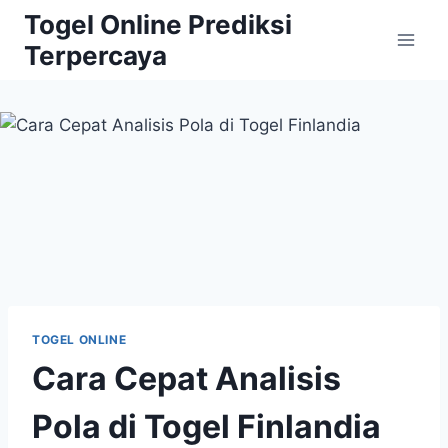
Skip
Togel Online Prediksi
to
Terpercaya
content
TOGEL ONLINE
Cara Cepat Analisis
Pola di Togel Finlandia