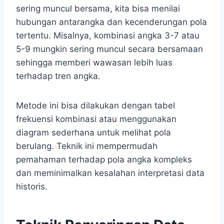
sering muncul bersama, kita bisa menilai
hubungan antarangka dan kecenderungan pola
tertentu. Misalnya, kombinasi angka 3-7 atau
5-9 mungkin sering muncul secara bersamaan
sehingga memberi wawasan lebih luas
terhadap tren angka.
Metode ini bisa dilakukan dengan tabel
frekuensi kombinasi atau menggunakan
diagram sederhana untuk melihat pola
berulang. Teknik ini mempermudah
pemahaman terhadap pola angka kompleks
dan meminimalkan kesalahan interpretasi data
historis.