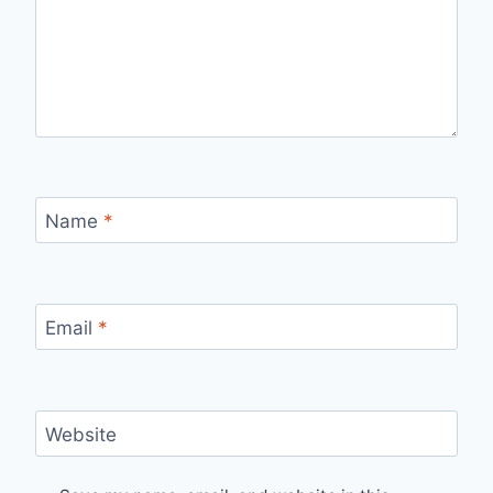
Name
*
Email
*
Website