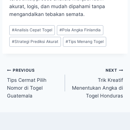
akurat, logis, dan mudah dipahami tanpa
mengandalkan tebakan semata.
Post
#
Analisis Cepat Togel
#
Pola Angka Finlandia
Tags:
#
Strategi Prediksi Akurat
#
Tips Menang Togel
Post
PREVIOUS
NEXT
Tips Cermat Pilih
Trik Kreatif
navigation
Nomor di Togel
Menentukan Angka di
Guatemala
Togel Honduras