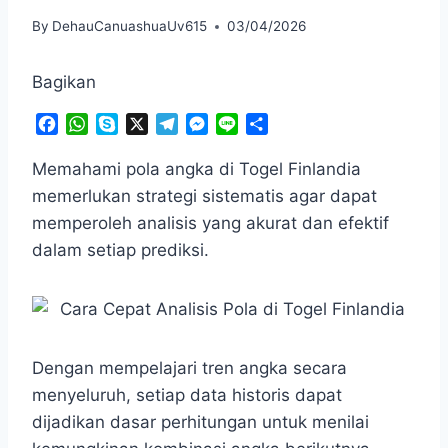
By
DehauCanuashuaUv615
03/04/2026
Bagikan
F
W
S
X
T
M
L
S
a
h
k
e
e
i
h
c
a
y
l
s
n
a
Memahami pola angka di Togel Finlandia
e
t
p
e
s
e
r
memerlukan strategi sistematis agar dapat
b
s
e
g
e
e
memperoleh analisis yang akurat dan efektif
o
A
r
n
dalam setiap prediksi.
o
p
a
g
k
p
m
e
r
Dengan mempelajari tren angka secara
menyeluruh, setiap data historis dapat
dijadikan dasar perhitungan untuk menilai