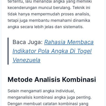
tertentu, lalu menandai angka yang memiliki
kecenderungan muncul berulang. Teknik ini
tidak hanya mempermudah proses analisis,
tetapi juga membantu memahami dinamika
angka secara lebih jelas dan sistematis.
Baca Juga:
Rahasia Membaca
Indikator Pola Angka Di Togel
Venezuela
Metode Analisis Kombinasi
Selain mengamati angka individual,
menganalisis kombinasi angka juga penting.
Dengan membuat catatan kombinasi yang