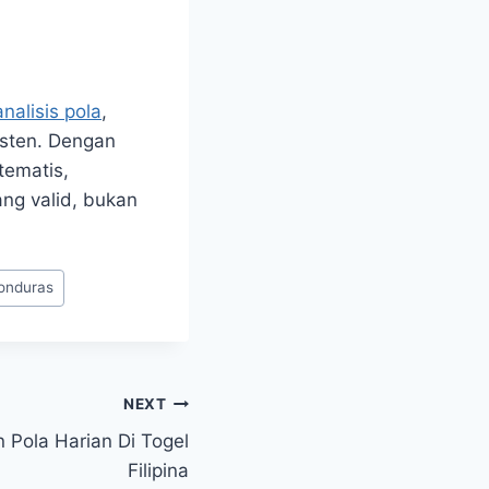
analisis pola
,
sisten. Dengan
tematis,
ang valid, bukan
Honduras
NEXT
 Pola Harian Di Togel
Filipina