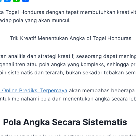
e
e
i
h
l
s
n
a
 Togel Honduras dengan tepat membutuhkan kreativita
e
s
e
r
adap pola yang akan muncul.
g
e
e
r
n
a
g
m
e
r
n analitis dan strategi kreatif, seseorang dapat menin
nali tren atau pola angka yang kompleks, sehingga p
bih sistematis dan terarah, bukan sekadar tebakan sem
 Online Prediksi Terpercaya
akan membahas beberapa tr
untuk memahami pola dan menentukan angka secara leb
 Pola Angka Secara Sistematis