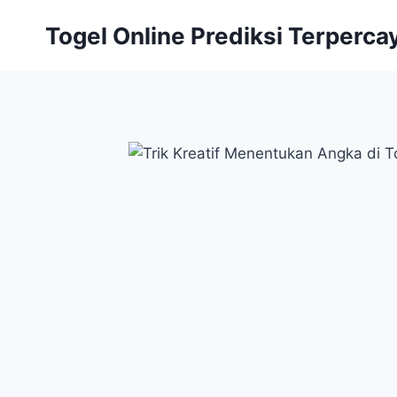
Skip
Togel Online Prediksi Terperca
to
content