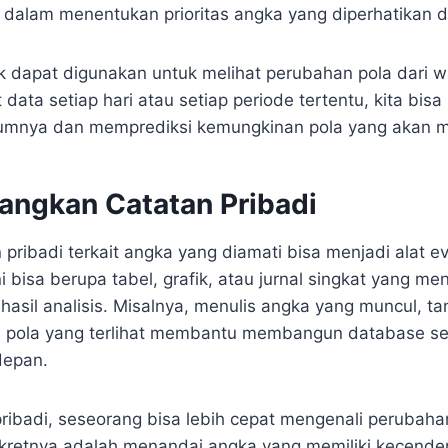
i dalam menentukan prioritas angka yang diperhatikan d
stik dapat digunakan untuk melihat perubahan pola dari 
data setiap hari atau setiap periode tertentu, kita bi
lumnya dan memprediksi kemungkinan pola yang akan m
ngkan Catatan Pribadi
pribadi terkait angka yang diamati bisa menjadi alat e
ni bisa berupa tabel, grafik, atau jurnal singkat yang me
asil analisis. Misalnya, menulis angka yang muncul, ta
 pola yang terlihat membantu membangun database s
depan.
ribadi, seseorang bisa lebih cepat mengenali perubahan
kretnya adalah menandai angka yang memiliki kecend