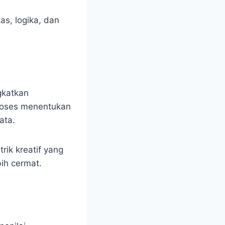
s, logika, dan
gkatkan
roses menentukan
ata.
ik kreatif yang
ih cermat.