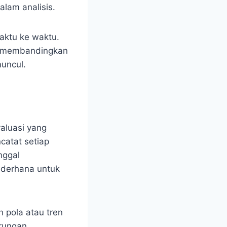
alam analisis.
waktu ke waktu.
sa membandingkan
uncul.
valuasi yang
ncatat setiap
nggal
ederhana untuk
 pola atau tren
erungan