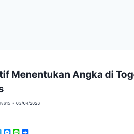
atif Menentukan Angka di Tog
s
Uv615
03/04/2026
T
M
L
S