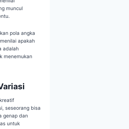
enilai
ng muncul
entu.
ikan pola angka
 menilai apakah
a adalah
tuk menemukan
ariasi
reatif
, seseorang bisa
a genap dan
uas untuk