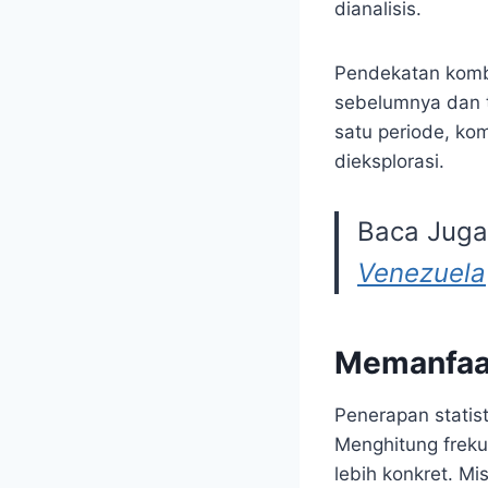
dianalisis.
Pendekatan kombi
sebelumnya dan t
satu periode, ko
dieksplorasi.
Baca Jug
Venezuela
Memanfaat
Penerapan stati
Menghitung frekue
lebih konkret. M