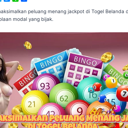
e
e
i
h
l
s
n
a
maksimalkan peluang menang jackpot di Togel Belanda d
e
s
e
r
olaan modal yang bijak.
g
e
e
r
n
a
g
m
e
r