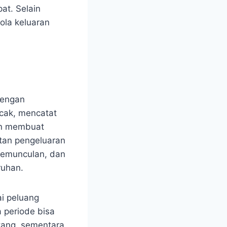
at. Selain
ola keluaran
dengan
cak, mencatat
in membuat
tan pengeluaran
 kemunculan, dan
ruhan.
ai peluang
 periode bisa
tang, sementara