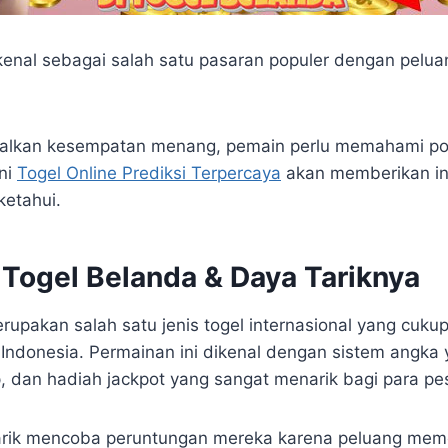
kenal sebagai salah satu pasaran populer dengan pelua
lkan kesempatan menang, pemain perlu memahami pol
ni
Togel Online Prediksi Terpercaya
akan memberikan in
ketahui.
Togel Belanda & Daya Tariknya
upakan salah satu jenis togel internasional yang cukup
Indonesia. Permainan ini dikenal dengan sistem angka y
, dan hadiah jackpot yang sangat menarik bagi para pe
tarik mencoba peruntungan mereka karena peluang me