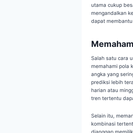
utama cukup besar
mengandalkan keb
dapat membantu 
Memahami 
Salah satu cara
memahami pola ke
angka yang seri
prediksi lebih t
harian atau ming
tren tertentu da
Selain itu, mema
kombinasi terten
dianggap memilik