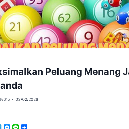
simalkan Peluang Menang J
landa
Uv615
03/02/2026
T
M
L
S