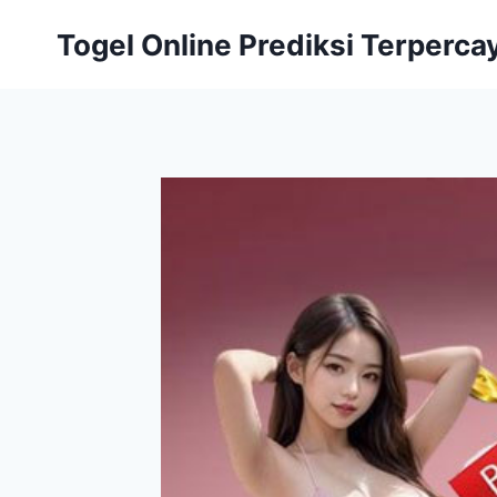
Skip
Togel Online Prediksi Terperca
to
content