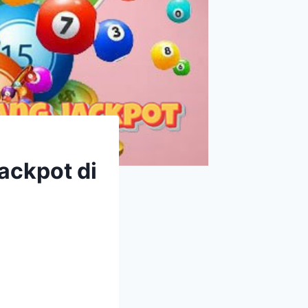
ackpot di