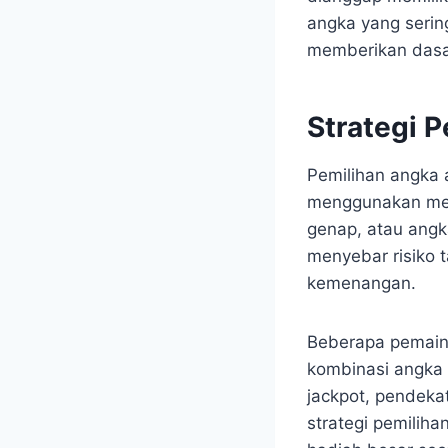
angka yang sering
memberikan dasar
Strategi 
Pemilihan angka 
menggunakan meto
genap, atau angk
menyebar risiko 
kemenangan.
Beberapa pemain 
kombinasi angka
jackpot, pendeka
strategi pemili