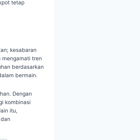
kpot tetap
tan; kesabaran
u mengamati tren
uhan berdasarkan
 dalam bermain.
uhan. Dengan
gi kombinasi
ain itu,
 dan