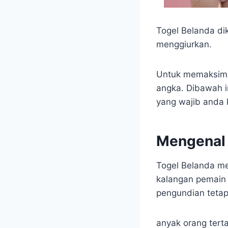
Togel Belanda di
menggiurkan.
Untuk memaksima
angka. Dibawah i
yang wajib anda 
Mengenal 
Togel Belanda mer
kalangan pemain 
pengundian tetap
anyak orang ter