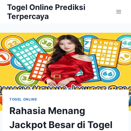
Skip
Togel Online Prediksi
to
Terpercaya
content
TOGEL ONLINE
Rahasia Menang
Jackpot Besar di Togel