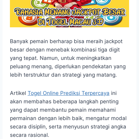
Banyak pemain berharap bisa meraih jackpot
besar dengan menebak kombinasi tiga digit
yang tepat. Namun, untuk meningkatkan
peluang menang, diperlukan pendekatan yang
lebih terstruktur dan strategi yang matang.
Artikel
Togel Online Prediksi Terpercaya
ini
akan membahas beberapa langkah penting
yang dapat membantu pemain memahami
permainan dengan lebih baik, mengatur modal
secara disiplin, serta menyusun strategi angka
secara rasional.