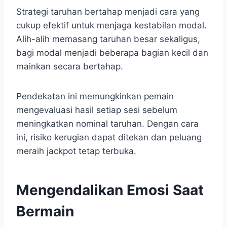
Strategi taruhan bertahap menjadi cara yang
cukup efektif untuk menjaga kestabilan modal.
Alih-alih memasang taruhan besar sekaligus,
bagi modal menjadi beberapa bagian kecil dan
mainkan secara bertahap.
Pendekatan ini memungkinkan pemain
mengevaluasi hasil setiap sesi sebelum
meningkatkan nominal taruhan. Dengan cara
ini, risiko kerugian dapat ditekan dan peluang
meraih jackpot tetap terbuka.
Mengendalikan Emosi Saat
Bermain