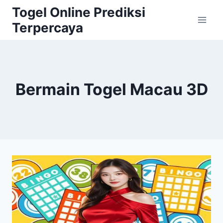
Skip
Togel Online Prediksi
to
Terpercaya
content
Bermain Togel Macau 3D