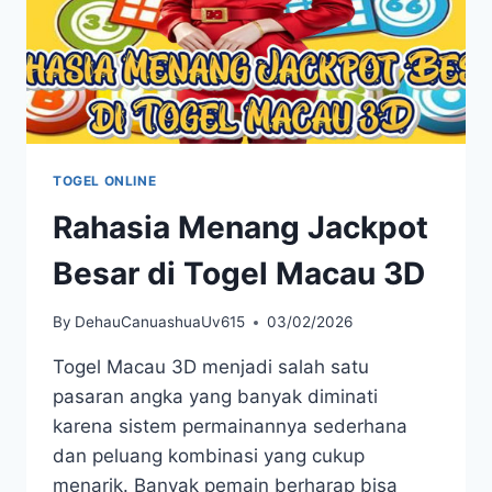
TOGEL ONLINE
Rahasia Menang Jackpot
Besar di Togel Macau 3D
By
DehauCanuashuaUv615
03/02/2026
Togel Macau 3D menjadi salah satu
pasaran angka yang banyak diminati
karena sistem permainannya sederhana
dan peluang kombinasi yang cukup
menarik. Banyak pemain berharap bisa