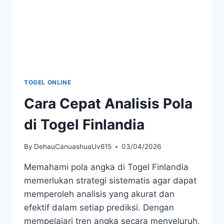
TOGEL ONLINE
Cara Cepat Analisis Pola
di Togel Finlandia
By
DehauCanuashuaUv615
03/04/2026
Memahami pola angka di Togel Finlandia
memerlukan strategi sistematis agar dapat
memperoleh analisis yang akurat dan
efektif dalam setiap prediksi. Dengan
mempelajari tren angka secara menyeluruh,