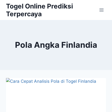
Skip
Togel Online Prediksi
to
Terpercaya
content
Pola Angka Finlandia