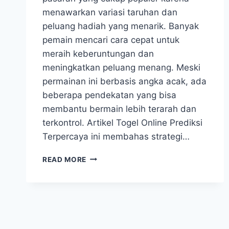
menawarkan variasi taruhan dan
peluang hadiah yang menarik. Banyak
pemain mencari cara cepat untuk
meraih keberuntungan dan
meningkatkan peluang menang. Meski
permainan ini berbasis angka acak, ada
beberapa pendekatan yang bisa
membantu bermain lebih terarah dan
terkontrol. Artikel Togel Online Prediksi
Terpercaya ini membahas strategi…
CARA
READ MORE
CEPAT
RAIH
KEBERUNTUNGAN
DI
TOGEL
ARGENTINA