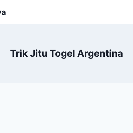
ya
Trik Jitu Togel Argentina