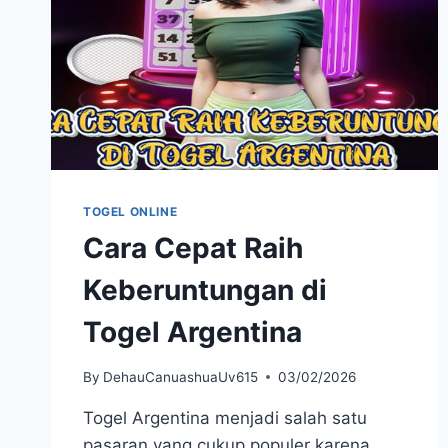
TOGEL ONLINE
Cara Cepat Raih
Keberuntungan di
Togel Argentina
By
DehauCanuashuaUv615
03/02/2026
Togel Argentina menjadi salah satu
pasaran yang cukup populer karena