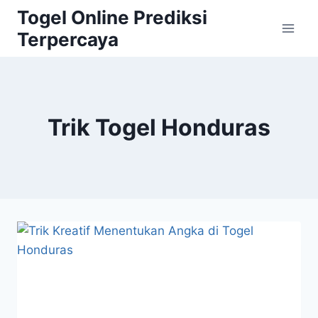
Skip
Togel Online Prediksi
to
Terpercaya
content
Trik Togel Honduras