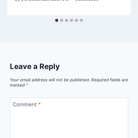
Leave a Reply
Your email address will not be published.
Required fields are
marked
*
Comment
*