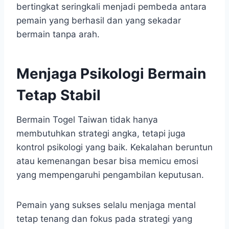
bertingkat seringkali menjadi pembeda antara
pemain yang berhasil dan yang sekadar
bermain tanpa arah.
Menjaga Psikologi Bermain
Tetap Stabil
Bermain Togel Taiwan tidak hanya
membutuhkan strategi angka, tetapi juga
kontrol psikologi yang baik. Kekalahan beruntun
atau kemenangan besar bisa memicu emosi
yang mempengaruhi pengambilan keputusan.
Pemain yang sukses selalu menjaga mental
tetap tenang dan fokus pada strategi yang