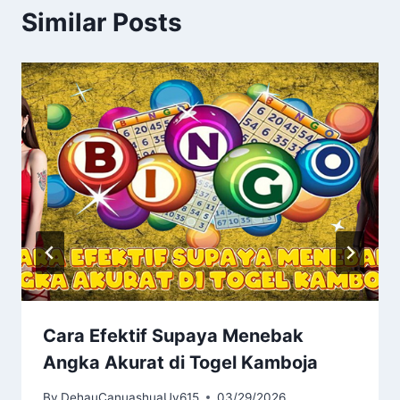
Similar Posts
Cara Efektif Supaya Menebak
Angka Akurat di Togel Kamboja
By
DehauCanuashuaUv615
03/29/2026