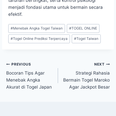
taruhan bertingkat, serta kontrol psikologi
menjadi fondasi utama untuk bermain secara
efektif.
Post
#
Menebak Angka Togel Taiwan
#
TOGEL ONLINE
Tags:
#
Togel Online Prediksi Terpercaya
#
Togel Taiwan
Post
PREVIOUS
NEXT
Bocoran Tips Agar
Strategi Rahasia
navigation
Menebak Angka
Bermain Togel Maroko
Akurat di Togel Japan
Agar Jackpot Besar