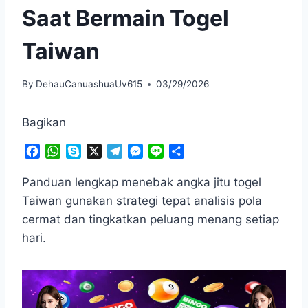
Saat Bermain Togel
Taiwan
By
DehauCanuashuaUv615
03/29/2026
Bagikan
F
W
S
X
T
M
L
S
a
h
k
e
e
i
h
c
a
y
l
s
n
a
Panduan lengkap menebak angka jitu togel
e
t
p
e
s
e
r
Taiwan gunakan strategi tepat analisis pola
b
s
e
g
e
e
cermat dan tingkatkan peluang menang setiap
o
A
r
n
hari.
o
p
a
g
k
p
m
e
r