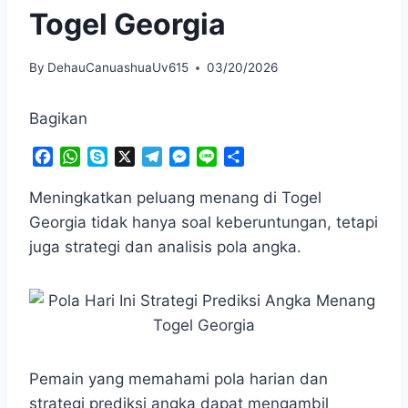
Togel Georgia
By
DehauCanuashuaUv615
03/20/2026
Bagikan
F
W
S
X
T
M
L
S
a
h
k
e
e
i
h
c
a
y
l
s
n
a
Meningkatkan peluang menang di Togel
e
t
p
e
s
e
r
Georgia tidak hanya soal keberuntungan, tetapi
b
s
e
g
e
e
juga strategi dan analisis pola angka.
o
A
r
n
o
p
a
g
k
p
m
e
r
Pemain yang memahami pola harian dan
strategi prediksi angka dapat mengambil