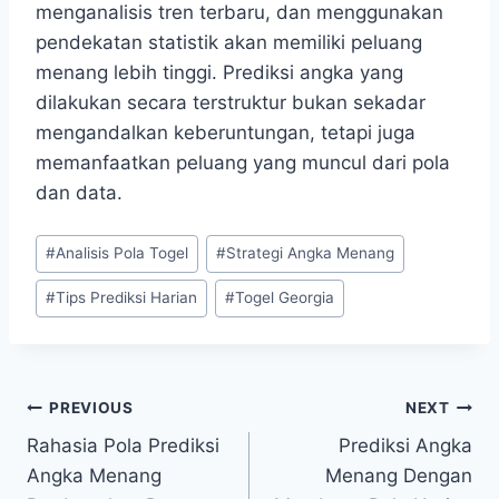
menganalisis tren terbaru, dan menggunakan
pendekatan statistik akan memiliki peluang
menang lebih tinggi. Prediksi angka yang
dilakukan secara terstruktur bukan sekadar
mengandalkan keberuntungan, tetapi juga
memanfaatkan peluang yang muncul dari pola
dan data.
Post
#
Analisis Pola Togel
#
Strategi Angka Menang
Tags:
#
Tips Prediksi Harian
#
Togel Georgia
Post
PREVIOUS
NEXT
Rahasia Pola Prediksi
Prediksi Angka
navigation
Angka Menang
Menang Dengan