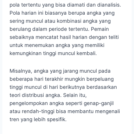
pola tertentu yang bisa diamati dan dianalisis.
Pola harian ini biasanya berupa angka yang
sering muncul atau kombinasi angka yang
berulang dalam periode tertentu. Pemain
sebaiknya mencatat hasil harian dengan teliti
untuk menemukan angka yang memiliki
kemungkinan tinggi muncul kembali.
Misalnya, angka yang jarang muncul pada
beberapa hari terakhir mungkin berpeluang
tinggi muncul di hari berikutnya berdasarkan
teori distribusi angka. Selain itu,
pengelompokan angka seperti genap-ganjil
atau rendah-tinggi bisa membantu mengenali
tren yang lebih spesifik.