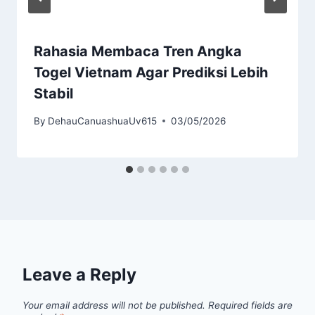
Rahasia Membaca Tren Angka
Togel Vietnam Agar Prediksi Lebih
Stabil
By
DehauCanuashuaUv615
03/05/2026
Leave a Reply
Your email address will not be published.
Required fields are