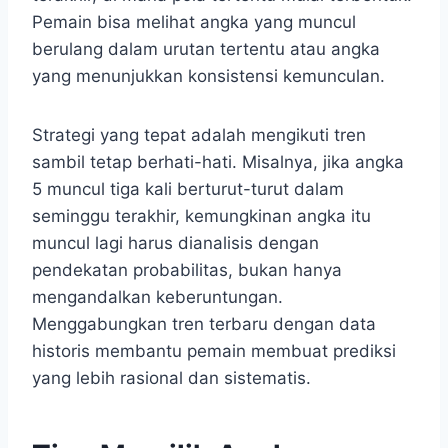
Pemain bisa melihat angka yang muncul
berulang dalam urutan tertentu atau angka
yang menunjukkan konsistensi kemunculan.
Strategi yang tepat adalah mengikuti tren
sambil tetap berhati-hati. Misalnya, jika angka
5 muncul tiga kali berturut-turut dalam
seminggu terakhir, kemungkinan angka itu
muncul lagi harus dianalisis dengan
pendekatan probabilitas, bukan hanya
mengandalkan keberuntungan.
Menggabungkan tren terbaru dengan data
historis membantu pemain membuat prediksi
yang lebih rasional dan sistematis.