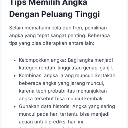
Tips Memilih Angka
Dengan Peluang Tinggi
Selain memahami pola dan tren, pemilihan
angka yang tepat sangat penting. Beberapa
tips yang bisa diterapkan antara lain:
Kelompokkan angka: Bagi angka menjadi
kategori rendah-tinggi atau genap-ganjil.
Kombinasi angka jarang muncul: Sertakan
beberapa angka yang jarang muncul,
karena teori probabilitas menunjukkan
angka tersebut bisa muncul kembali.
Gunakan data historis: Angka yang sering
muncul pada hari tertentu bisa menjadi
acuan untuk prediksi hari ini.