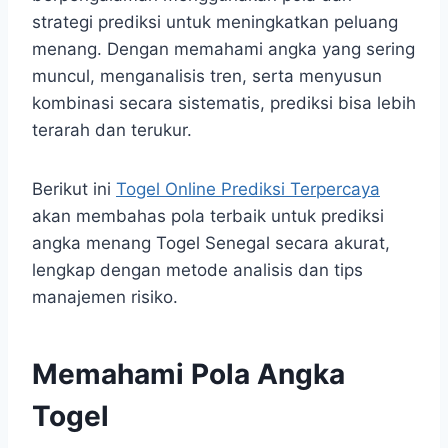
strategi prediksi untuk meningkatkan peluang
menang. Dengan memahami angka yang sering
muncul, menganalisis tren, serta menyusun
kombinasi secara sistematis, prediksi bisa lebih
terarah dan terukur.
Berikut ini
Togel Online Prediksi Terpercaya
akan membahas pola terbaik untuk prediksi
angka menang Togel Senegal secara akurat,
lengkap dengan metode analisis dan tips
manajemen risiko.
Memahami Pola Angka
Togel