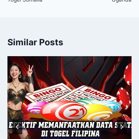
Similar Posts