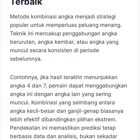
Terbaik
Metode kombinasi angka menjadi strategi
populer untuk memperluas peluang menang.
Teknik ini mencakup penggabungan angka
berurutan, angka kembar, atau angka yang
muncul secara konsisten di periode
sebelumnya.
Contohnya, jika hasil terakhir menunjukkan
angka 4 dan 7, pemain dapat menggabungkan
angka ini dengan angka lain yang sering
muncul. Kombinasi yang seimbang antara
angka kecil-besar dan ganjil-genap biasanya
lebih efektif dibandingkan pilihan ekstrem.
Pendekatan ini memastikan prediksi tetap
berbasis data dan analisis, bukan sekadar