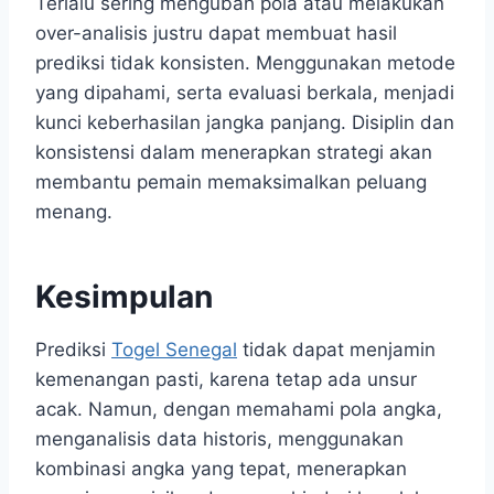
Terlalu sering mengubah pola atau melakukan
over-analisis justru dapat membuat hasil
prediksi tidak konsisten. Menggunakan metode
yang dipahami, serta evaluasi berkala, menjadi
kunci keberhasilan jangka panjang. Disiplin dan
konsistensi dalam menerapkan strategi akan
membantu pemain memaksimalkan peluang
menang.
Kesimpulan
Prediksi
Togel Senegal
tidak dapat menjamin
kemenangan pasti, karena tetap ada unsur
acak. Namun, dengan memahami pola angka,
menganalisis data historis, menggunakan
kombinasi angka yang tepat, menerapkan