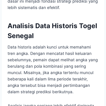
dasar ini menjadi fondasi strategi prediksi yang
lebih sistematis dan efektif.
Analisis Data Historis Togel
Senegal
Data historis adalah kunci untuk memahami
tren angka. Dengan mencatat hasil keluaran
sebelumnya, pemain dapat melihat angka yang
berulang dan pola kombinasi yang sering
muncul. Misalnya, jika angka tertentu muncul
beberapa kali dalam lima periode terakhir,
angka tersebut bisa menjadi pertimbangan
dalam strategi prediksi berikutnya.
Analisis jangka panjang lebih efektif daripada