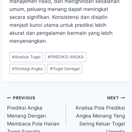
manajemen risiko, dan menghindari kesalahan
umum, peluang menang dapat meningkat
secara signifikan. Konsistensi dan disiplin
menjadi kunci utama untuk prediksi lebih
akurat dan pengalaman bermain yang lebih
menyenangkan.
Post
#
Analisis Togel
#
PREDIKSI ANGKA
Tags:
#
Strategi Angka
#
Togel Senegal
Post
PREVIOUS
NEXT
Prediksi Angka
Analisa Pola Prediksi
navigation
Menang Dengan
Angka Menang Yang
Membaca Pola Harian
Sering Keluar Togel
Togel Somalia
Uganda