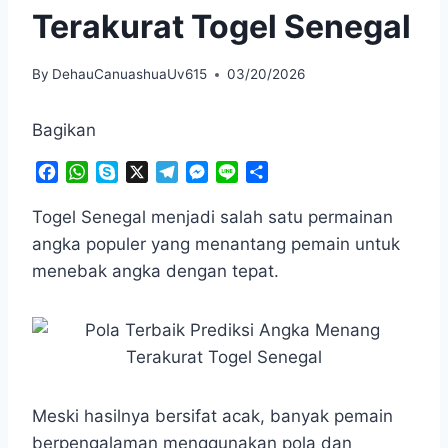
Terakurat Togel Senegal
By
DehauCanuashuaUv615
03/20/2026
Bagikan
F
W
S
X
T
M
L
S
a
h
k
e
e
i
h
c
a
y
l
s
n
a
Togel Senegal menjadi salah satu permainan
e
t
p
e
s
e
r
angka populer yang menantang pemain untuk
b
s
e
g
e
e
menebak angka dengan tepat.
o
A
r
n
o
p
a
g
k
p
m
e
r
Meski hasilnya bersifat acak, banyak pemain
berpengalaman menggunakan pola dan