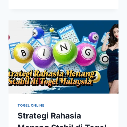
MENGIKUTI
PERGERAKAN
ANGKA
TOGEL
HONGKONG
AGAR
PREDIKSI
TEPAT
TOGEL ONLINE
Strategi Rahasia