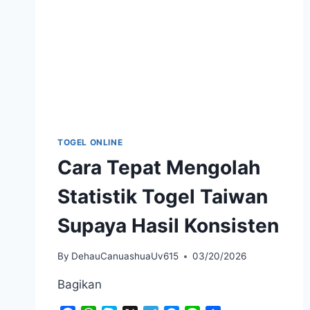
TOGEL ONLINE
Cara Tepat Mengolah
Statistik Togel Taiwan
Supaya Hasil Konsisten
By
DehauCanuashuaUv615
03/20/2026
Bagikan