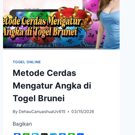
AKURAT
TOGEL ONLINE
Metode Cerdas
Mengatur Angka di
Togel Brunei
By
DehauCanuashuaUv615
03/15/2026
Bagikan