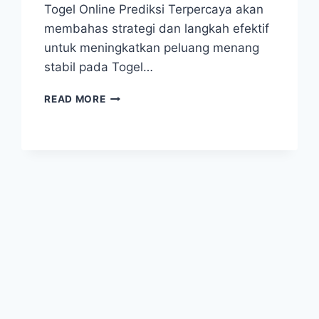
Togel Online Prediksi Terpercaya akan
membahas strategi dan langkah efektif
untuk meningkatkan peluang menang
stabil pada Togel…
STRATEGI
READ MORE
RAHASIA
MENANG
STABIL
DI
TOGEL
MALAYSIA